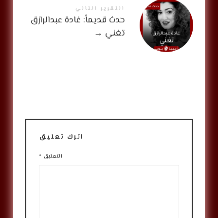
التقرير التالي
حدث قديماً: غادة عبدالرازق
تغني
→
اترك تعليق
التعليق
*