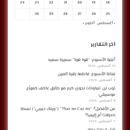
24
23
22
21
20
19
18
30
29
28
27
26
25
« أغسطس
أكتوبر »
آخر التقارير
أغنية الأسبوع: “هوا هوا” سميرة سعيد
10 أغسطس, 2026
فنانة الأسبوع: فاطمة زهرة العين
9 أغسطس, 2026
توب تن: تعاونات نجوى كرم مع طارق عاكف كموزّع
موسيقي
8 أغسطس, 2026
من الأفضل؟: “Saz mı Caz mı?” (“وينك حبيبي”) نسخة
Gülşen أم إليسا؟
7 أغسطس, 2026
قبل و بعد: بدور