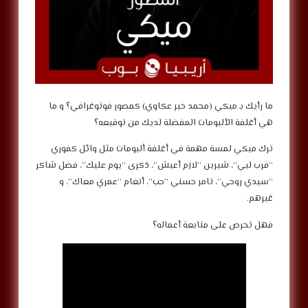
‎ما رأيك بـ ميكي (محمد خير عكاوي) كمصور فوتوغرافي؟ و ما
هي أغلفة الألبومات المفضلة لديك من توقيعه؟
‎ترك ميكي لمسة مهمة في أغلفة ألبومات مثل وائل كفوري
“قرب ليي”، شيرين “لازم أعيش”، ذكرى “يوم عليك”، فضل شاكر
“سيدي روحي”، تامر حسني “حب”، أنغام “عمري معاك”، و
غيرهم.