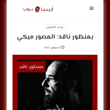
أريبيا
بوب
|
ArabiaPop
مبدع الأسبوع
بمنظور ناقد: المصور ميكي
6 سبتمبر, 2022