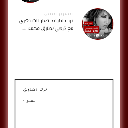
التقرير التالي
توب فايف: تعاونات ذكرى
مع تركي/طارق محمد
→
اترك تعليق
التعليق
*