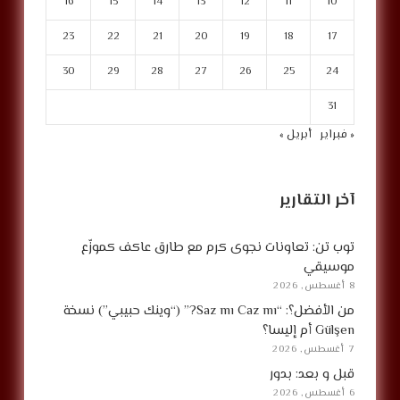
16
15
14
13
12
11
10
23
22
21
20
19
18
17
30
29
28
27
26
25
24
31
« فبراير
أبريل »
آخر التقارير
توب تن: تعاونات نجوى كرم مع طارق عاكف كموزّع
موسيقي
8 أغسطس, 2026
من الأفضل؟: “Saz mı Caz mı?” (“وينك حبيبي”) نسخة
Gülşen أم إليسا؟
7 أغسطس, 2026
قبل و بعد: بدور
6 أغسطس, 2026