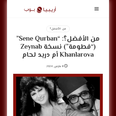
أريبيا
بوب
|
ArabiaPop
من الأفضل؟
من الأفضل؟: “Sene Qurban”
(“فطومة”) نسخة Zeynab
Khanlarova أم دريد لحام
8 مارس, 2024