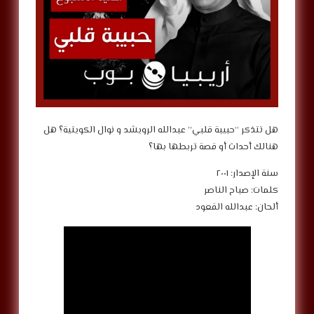
هل تتذكر “حبيبة قلبي” عبدالله الرويشد و نوال الكويتية؟ هل
هنالك أحداث أو قصة تربطها بها؟
سنة الإصدار: ٢٠٠١
كلمات: صباح الناصر
ألحان: عبدالله القعود