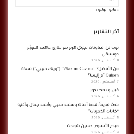
30
« مايو
يوليو »
آخر التقارير
توب تن: تعاونات نجوى كرم مع طارق عاكف كموزّع
موسيقي
8 أغسطس, 2026
من الأفضل؟: “Saz mı Caz mı?” (“وينك حبيبي”) نسخة
Gülşen أم إليسا؟
7 أغسطس, 2026
قبل و بعد: بدور
6 أغسطس, 2026
حدث قديماً: قصة أصالة ومحمد محيي وأحمد جمال وأغنية
“خانات الذكريات”
5 أغسطس, 2026
مبدع الأسبوع: حسين شوكت
4 أغسطس, 2026