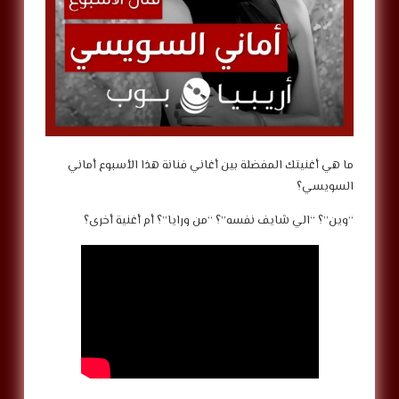
ما هي أغنيتك المفضلة بين أغاني فنانة هذا الأسبوع أماني
السويسي؟
“وين”؟ “الي شايف نفسه”؟ “من ورايا”؟ أم أغنية أخرى؟