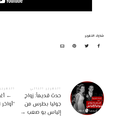
شارك التقرير
التقرير التالي
التقرير
حدث قديماً: زواج
←
أغن
جوليا بطرس من
“أواخر 
إلياس بو صعب
→