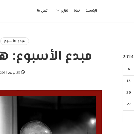
أ
الرئيسية
نبذة
تقارير
اتصل بنا
ب
|
مبدع الأسبوع
مبدع الأسبوع: ه
p
6
23 يوليو, 2024
13
20
27