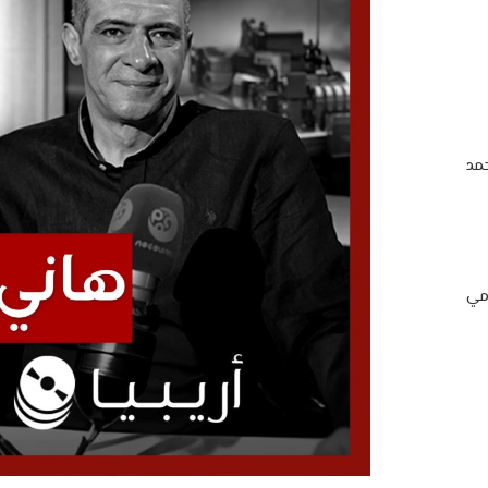
مد
امي