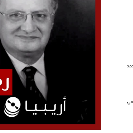
مد
امي