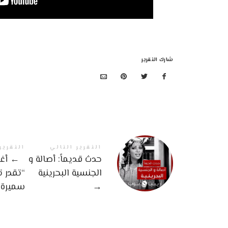
شارك التقرير
التقرير التالي
التقرير
حدث قديماً: أصالة و
←
أغن
الجنسية البحرينية
“تقدر 
→
سميرة 