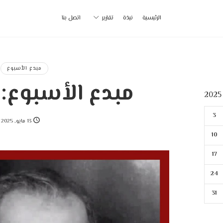
أ
الرئيسية
نبذة
تقارير
اتصل بنا
ب
|
مبدع الأسبوع
مبدع الأسبوع: 
p
3
13 مايو, 2025
10
17
24
31