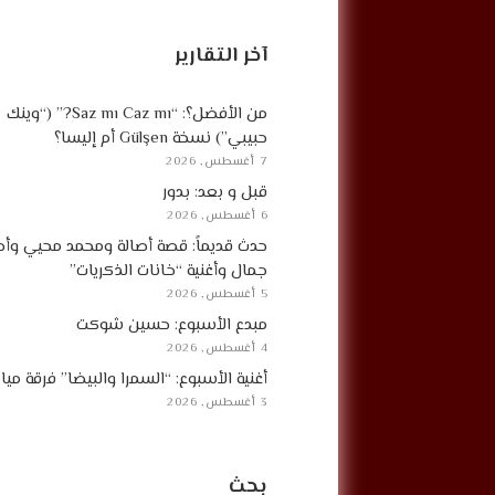
آخر التقارير
من الأفضل؟: “Saz mı Caz mı?” (“وينك
حبيبي”) نسخة Gülşen أم إليسا؟
7 أغسطس, 2026
قبل و بعد: بدور
6 أغسطس, 2026
حدث قديماً: قصة أصالة ومحمد محيي وأح
جمال وأغنية “خانات الذكريات”
5 أغسطس, 2026
مبدع الأسبوع: حسين شوكت
4 أغسطس, 2026
أغنية الأسبوع: “السمرا والبيضا” فرقة مي
3 أغسطس, 2026
بحث