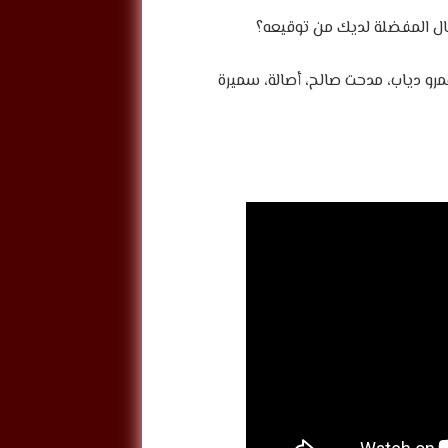
مال المفضلة لديك من توقيعه؟
رو دياب، مدحت صالح، أصالة، سميرة