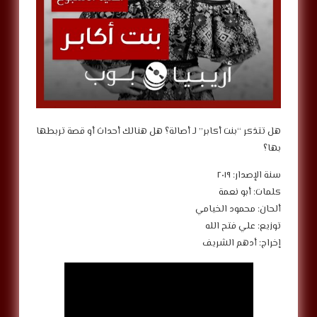
هل تتذكر “بنت أكابر” لـ أصالة؟ هل هنالك أحداث أو قصة تربطها
بها؟
سنة الإصدار: ٢٠١٩
كلمات: أبو نعمة
ألحان: محمود الخيامي
توزيع: علي فتح الله
إخراج: أدهم الشريف