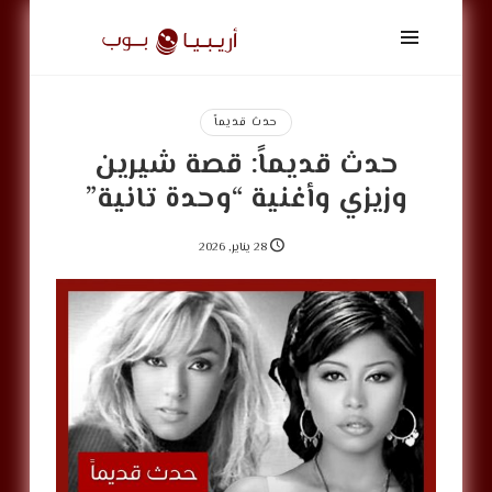
أريبيا
بوب
|
ArabiaPop
حدث قديماً
حدث قديماً: قصة شيرين
وزيزي وأغنية “وحدة تانية”
28 يناير, 2026