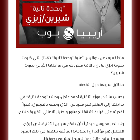
ماذا تعرف عن كواليس أغنية “وحدة تانية” (٢٠٠٧) التي طُرحت
بصوت زيزي عادل وكانت مطروحة في مراحلها الأولى بصوت
شيرين؟
حقائق سريعة حول القصة:
بحسب ما ذكر موزّع الأغنية أحمد عادل، وصلت “وحدة تانية” في
بدايتها إلى المنتج نصر محروس، الذي وصفه بالعبقري، نظراً
لقدرته على قراءة ذائقة الجمهور واختيار الأغاني القريبة منهم.
رغب نصر محروس مبدئياً بأن تقدّم شيرين الأغنية، لكن يُرجّح،
كتحليل غير مؤكّد، أن الخلافات القائمة بينهما في تلك الفترة
وفسخ العقد حالت دون تنفيذ المشروع بصوتها.