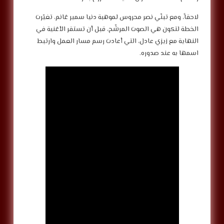
لاحقاً، ومع تبنّي نصر محروس لموهبة دنيا سمير غانم، تغيّرت
الخطة لتكون هي الصوت المرشّح، قبل أن تستقر الأغنية في
النهاية مع زيزي عادل، التي أعادت رسم مسار العمل وارتبط
اسمها به عند صدوره.