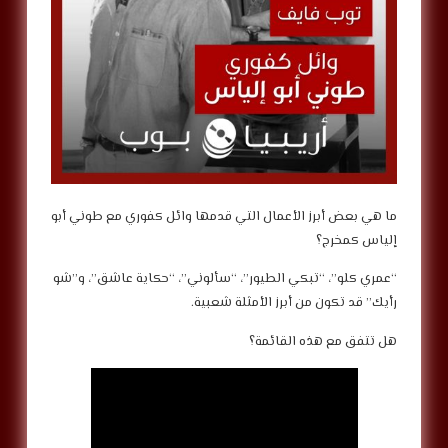
ما هي بعض أبرز الأعمال التي قدمها وائل كفوري مع طوني أبو
إلياس كمخرج؟
“عمري كلو”، “تبكي الطيور”، “سألوني”، “حكاية عاشق”، و”شو
رأيك” قد تكون من أبرز الأمثلة شعبية.
هل تتفق مع هذه القائمة؟