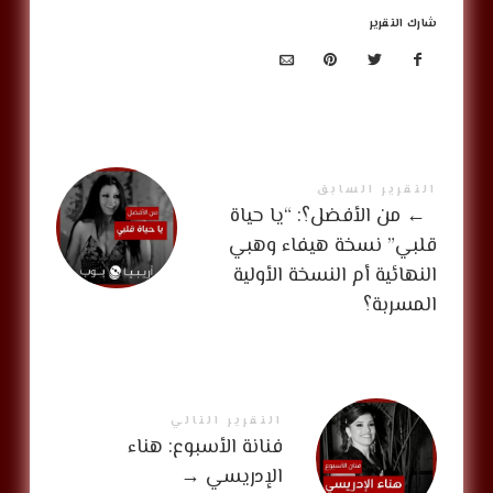
شارك التقرير
التقرير السابق
←
من الأفضل؟: “يا حياة
قلبي” نسخة هيفاء وهبي
النهائية أم النسخة الأولية
المسربة؟
التقرير التالي
فنانة الأسبوع: هناء
الإدريسي
→