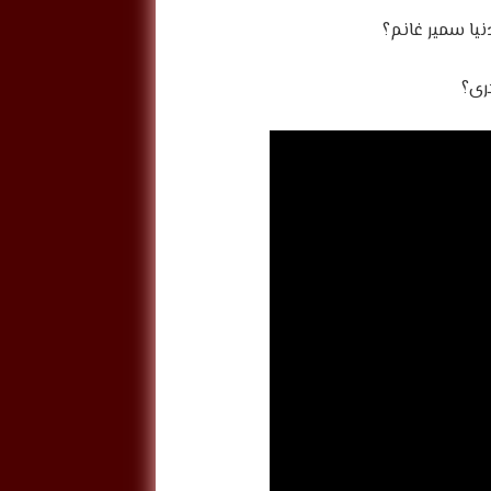
نيا سمير غانم؟
رى؟