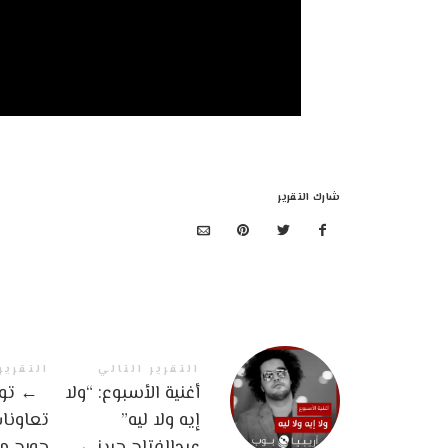
شارك التقرير
التقرير التالي
التقرير
أغنية الأسبوع: “ولا
←
توب
إيه ولا ليه”
تعاونا