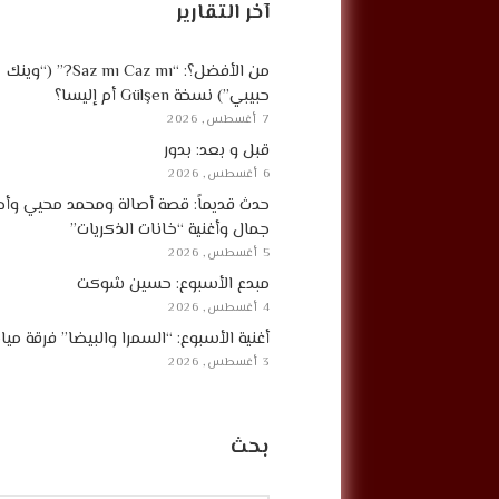
آخر التقارير
من الأفضل؟: “Saz mı Caz mı?” (“وينك
حبيبي”) نسخة Gülşen أم إليسا؟
7 أغسطس, 2026
قبل و بعد: بدور
6 أغسطس, 2026
حدث قديماً: قصة أصالة ومحمد محيي وأح
جمال وأغنية “خانات الذكريات”
5 أغسطس, 2026
مبدع الأسبوع: حسين شوكت
4 أغسطس, 2026
أغنية الأسبوع: “السمرا والبيضا” فرقة مي
3 أغسطس, 2026
بحث