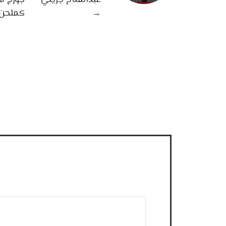
عبدالفتاح جريني
جورج ما
→
كملحن