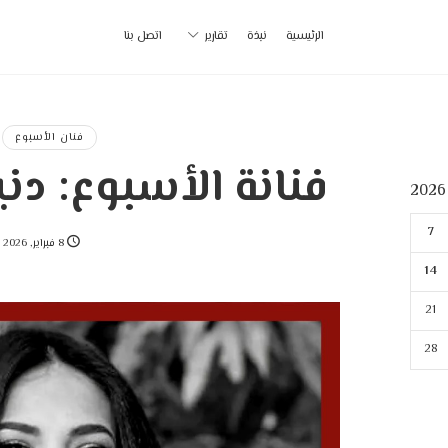
أ
الرئيسية
نبذة
تقارير
اتصل بنا
ب
|
فنان الأسبوع
فنانة الأسبوع: دني
p
7
8 فبراير, 2026
14
21
28