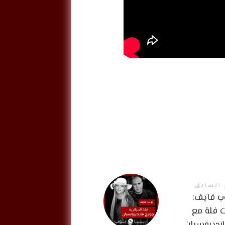
 السابق
 فايف:
ت فلة مع