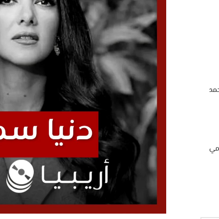
مد
امي