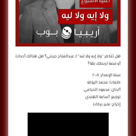
هل تتذكر “ولا إيه ولا ليه” لـ عبدالفتاح جريني؟ هل هنالك أحداث
أو قصة تربطك بها؟
سنة الإصدار: ٢٠٠٨
كلمات: محمد البوغة
ألحان: محمود الخيامي
توزيع: أسامة الهندي
إخراج: منير بركات