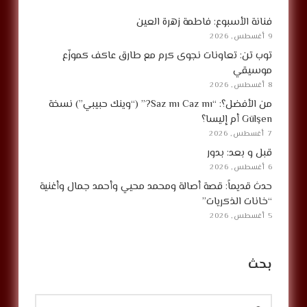
فنانة الأسبوع: فاطمة زهرة العين
9 أغسطس, 2026
توب تن: تعاونات نجوى كرم مع طارق عاكف كموزّع
موسيقي
8 أغسطس, 2026
من الأفضل؟: “Saz mı Caz mı?” (“وينك حبيبي”) نسخة
Gülşen أم إليسا؟
7 أغسطس, 2026
قبل و بعد: بدور
6 أغسطس, 2026
حدث قديماً: قصة أصالة ومحمد محيي وأحمد جمال وأغنية
“خانات الذكريات”
5 أغسطس, 2026
بحث
البحث