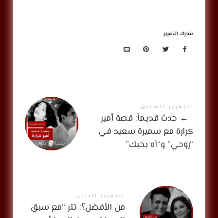
شارك التقرير
التقرير السابق
←
حدث قديماً: قصة أمير
كرارة مع سميرة سعيد في
“روحي” و“آه بحبك”
التقرير التالي
من الأفضل؟: تتر “مع سبق