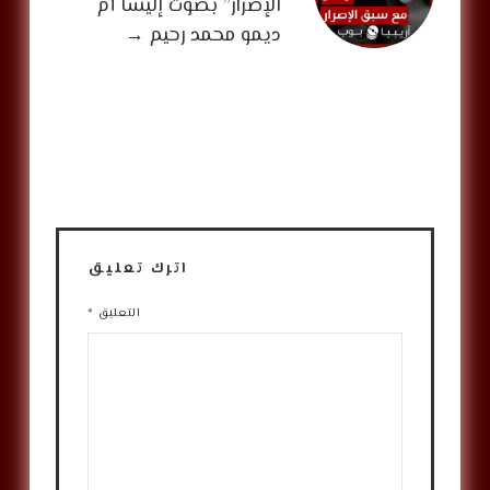
الإصرار” بصوت إليسا أم
ديمو محمد رحيم
→
اترك تعليق
التعليق
*