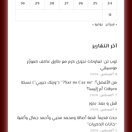
30
29
28
27
26
25
24
31
« فبراير
يونيو »
آخر التقارير
توب تن: تعاونات نجوى كرم مع طارق عاكف كموزّع
موسيقي
8 أغسطس, 2026
من الأفضل؟: “Saz mı Caz mı?” (“وينك حبيبي”) نسخة
Gülşen أم إليسا؟
7 أغسطس, 2026
قبل و بعد: بدور
6 أغسطس, 2026
حدث قديماً: قصة أصالة ومحمد محيي وأحمد جمال وأغنية
“خانات الذكريات”
5 أغسطس, 2026