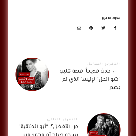
شارك التقرير
التقرير السابق
←
حدث قديماً: قصة كليب
“شو الحل” لإليسا الذي لم
يصدر
التقرير التالي
من الأفضل؟: “أبو الطاقية”
نسخة صباح أم محمد منير