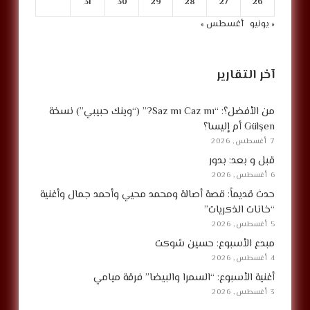
31
30
29
28
27
26
« يونيو
أغسطس »
آخر التقارير
من الأفضل؟: “Saz mı Caz mı?” (“وينك حبيبي”) نسخة
Gülşen أم إليسا؟
7 أغسطس, 2026
قبل و بعد: بدور
6 أغسطس, 2026
حدث قديماً: قصة أصالة ومحمد محيي وأحمد جمال وأغنية
“خانات الذكريات”
5 أغسطس, 2026
مبدع الأسبوع: حسين شوكت
4 أغسطس, 2026
أغنية الأسبوع: “السمرا والبيضا” فرقة ميامي
3 أغسطس, 2026