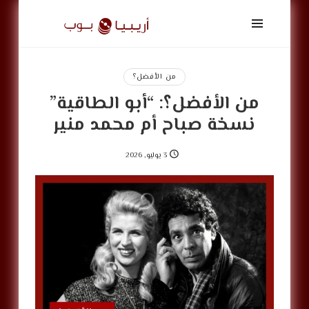
أريبيا
بوب
|
ArabiaPop
من الأفضل؟
من الأفضل؟: “أبو الطاقية”
نسخة صباح أم محمد منير
3 يوليو, 2026