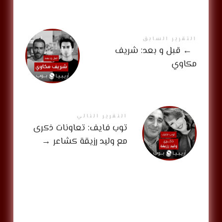
التقرير السابق
←
قبل و بعد: شريف
مكاوي
التقرير التالي
توب فايف: تعاونات ذكرى
مع وليد رزيقة كشاعر
→