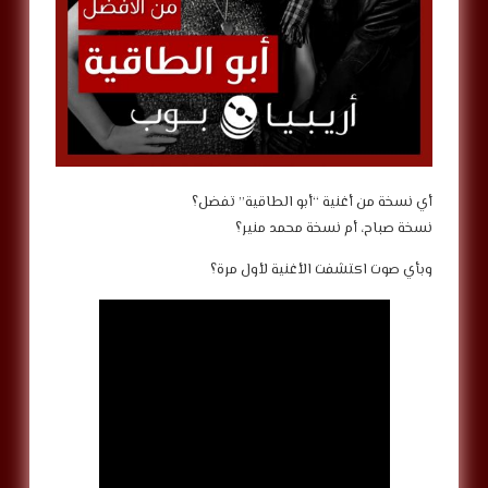
أي نسخة من أغنية “أبو الطاقية” تفضل؟
نسخة صباح، أم نسخة محمد منير؟
وبأي صوت اكتشفت الأغنية لأول مرة؟