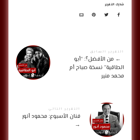
شارك التقرير
التقرير السابق
←
من الأفضل؟: “أبو
الطاقية” نسخة صباح أم
محمد منير
التقرير التالي
فنان الأسبوع: محمود أنور
→