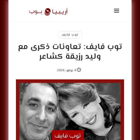
أريبيا
بوب
|
ArabiaPop
توب فايف
توب فايف: تعاونات ذكرى مع
وليد رزيقة كشاعر
4 يوليو, 2026