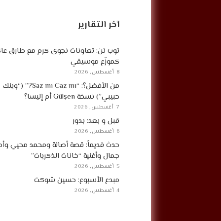
آخر التقارير
توب تن: تعاونات نجوى كرم مع طارق ع
كموزّع موسيقي
8 أغسطس, 2026
من الأفضل؟: “Saz mı Caz mı?” (“وينك
حبيبي”) نسخة Gülşen أم إليسا؟
7 أغسطس, 2026
قبل و بعد: بدور
6 أغسطس, 2026
حدث قديماً: قصة أصالة ومحمد محيي وأح
جمال وأغنية “خانات الذكريات”
5 أغسطس, 2026
مبدع الأسبوع: حسين شوكت
4 أغسطس, 2026