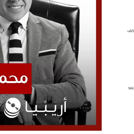
اكف
مد