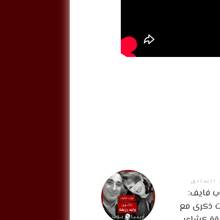
 السابق
 فايف:
ت ذكرى مع