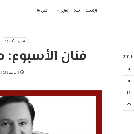
أ
الرئيسية
نبذة
تقارير
اتصل بنا
ب
|
فنان الأسبوع
فنان الأسبوع: م
p
4
5 يوليو, 2026
11
18
25