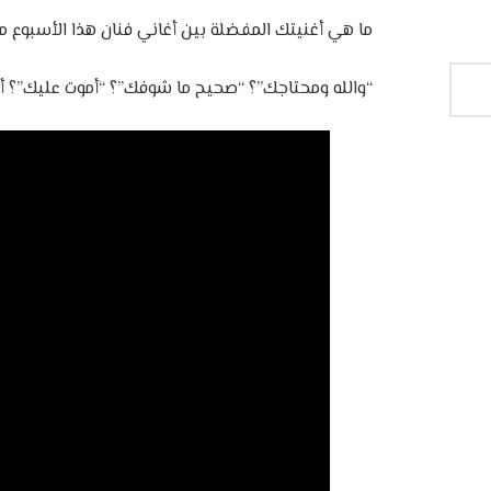
ما هي أغنيتك المفضلة بين أغاني فنان هذا الأسبوع مح
“والله ومحتاجك”؟ “صحيح ما شوفك”؟ “أموت عليك”؟ أم