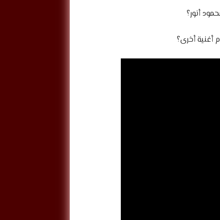
مود أنور؟
 أغنية أخرى؟