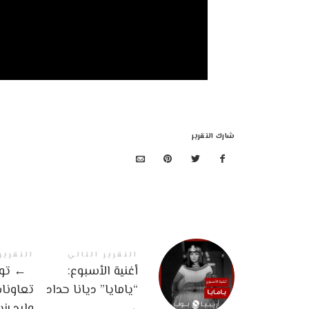
شارك التقرير
التقرير التالي
التقرير
أغنية الأسبوع:
←
توب
“يامايا” ديانا حداد
تعاونا