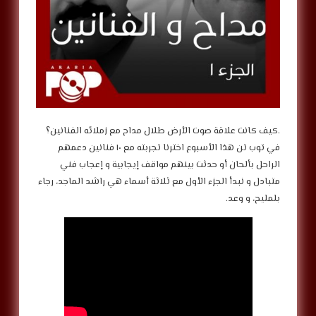
.كيف كانت علاقة صوت الأرض طلال مداح مع زملائه الفنانين؟
في توب تن هذا الأسبوع اخترنا تجربته مع ١٠ فنانين دعمهم
الراحل بألحان أو حدثت بينهم مواقف إيجابية و إعجاب فني
متبادل و نبدأ الجزء الأول مع ثلاثة أسماء هي راشد الماجد، رجاء
بلمليح، و وعد.