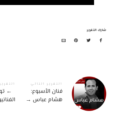
شارك التقرير
التقرير التالي
التقرير
فنان الأسبوع:
←
توب
هشام عباس
→
الفنانين