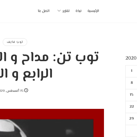
أ
الرئيسية
نبذة
تقارير
اتصل بنا
ب
|
توب فايف
توب تن: مداح و الف
p
الرابع و ال
1
8
15 أغسطس, 2020
15
22
29