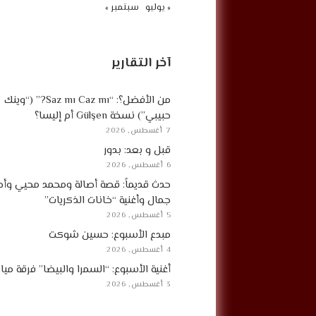
« يوليو
سبتمبر »
آخر التقارير
من الأفضل؟: “Saz mı Caz mı?” (“وينك
حبيبي”) نسخة Gülşen أم إليسا؟
7 أغسطس, 2026
قبل و بعد: بدور
6 أغسطس, 2026
حدث قديماً: قصة أصالة ومحمد محيي وأح
جمال وأغنية “خانات الذكريات”
5 أغسطس, 2026
مبدع الأسبوع: حسين شوكت
4 أغسطس, 2026
أغنية الأسبوع: “السمرا والبيضا” فرقة مي
3 أغسطس, 2026