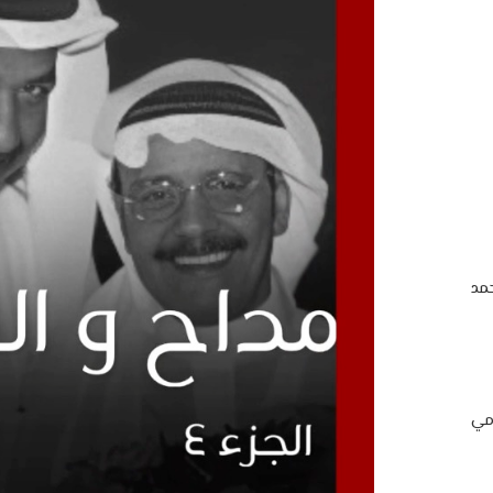
مد
امي