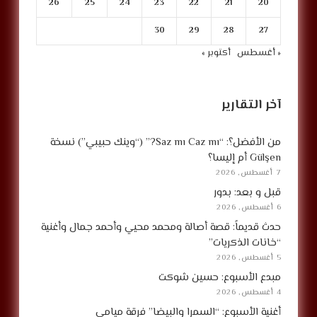
26
25
24
23
22
21
20
30
29
28
27
« أغسطس
أكتوبر »
آخر التقارير
من الأفضل؟: “Saz mı Caz mı?” (“وينك حبيبي”) نسخة
Gülşen أم إليسا؟
7 أغسطس, 2026
قبل و بعد: بدور
6 أغسطس, 2026
حدث قديماً: قصة أصالة ومحمد محيي وأحمد جمال وأغنية
“خانات الذكريات”
5 أغسطس, 2026
مبدع الأسبوع: حسين شوكت
4 أغسطس, 2026
أغنية الأسبوع: “السمرا والبيضا” فرقة ميامي