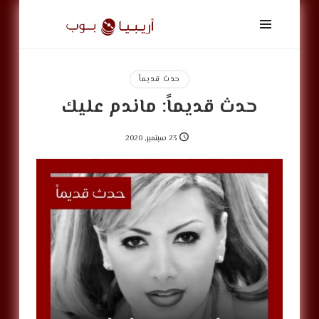
أريبيا
بوب
|
ArabiaPop
حدث قديماً
حدث قديماً: ماندم عليك
23 سبتمبر, 2020