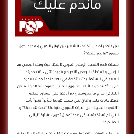
هل تتذكر أصداء الخلاف الشهير بين نوال الزغبي و هويدا حول
حقوق “ماندم عليك”؟
شغلت هذه القضية الإعلام العربي لأشهر حيث وقف البعض مع
الزغبي و تعاطف البعض الآخر مع هويدا التي كانت حديثة
العهد في الساحة. بدأت القصة في ١٩٩٦ عندما حصلت هويدا
على الأغنية من الشاعر السوري الحلبي صفوح شغالة و الملحن
اللبناني جورج مارديروسيان ثم أدتها على مسارح محلية
كمهرجانات حلب. و كان لحن نسخة هويدا متأثراً كثيراً بأحد
“القدود الحلبية” من التراث السوري عنوانها “تحت هودجها” و
التي تم استخدامها في عدة أعمال أخرى كشارة “ليالي
الصالحية”.
في ذلك الوقت، كانت “ماندم عليك” مُلك لشركة الإنتاج المحلية