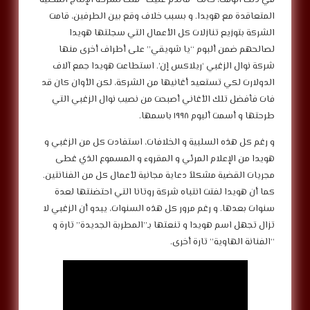
المتعاقدة مع هويدا. و بسبب خلاف وقع بين الطرفين، قامت
الشركة بتوزيع تنازلات كل الأعمال التي سجلتها هويدا
لصالحهم ضمن ألبوم “يا شويقي” على أطراف أخرى منها
شركة نوال الزغبي ‘ريلاكس إن’. استطاعت هويدا جمع آلاف
الدولارت لكي تستعيد أغانيها من الشركة، لكن الأوان كان قد
فات فأفضل تلك الأغاني أصبحت من نصيب نوال الزغبي التي
طرحتها و أسمت ألبوم ١٩٩٨ باسمها.
و رغم كل هذه السلبية و الخلافات، استفادت كل من الزغبي و
هويدا من الإعلام المرئي و المقروء و المسموع الذي غطى
مجريات القضية مشكلاً دعاية مجانية لأعمال كل من الفنانتين.
كما أن هويدا لفتت انتباه شركة روتانا التي احتضنتها لعدة
سنوات بعدها. و رغم مرور كل هذه السنوات، يبدو أن الزغبي لا
تزال تجهل اسم هويدا و تنعتها بـ”المطربة الجديدة” تارة و
“الفنانة الهاوية” تارة أخرى.