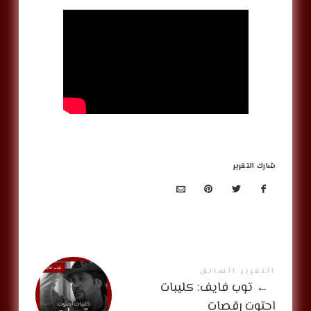
شارك التقرير
التقرير السابق
←
توب فايف: كليبات
احتوت رقصات