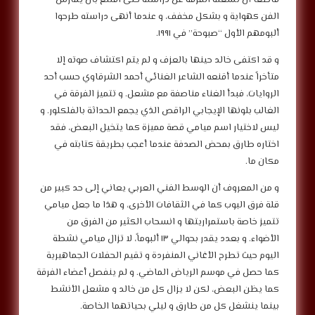
الفن كهواية و بشكل مخفف، و عندما أنهى دراسته طرحوا
ألبومهم الأول “صبوحة” في ١٩٩١.
و قد اكتفى خالد حينها بالعزف و لم يتم اكتشاف صوته إلا
متأخراً عندما أقنعه الشاعر الغنائي أحمد الشرقاوي حسب أحد
الروايات، فبدأ الغناء مناصفة مع مشعل. و تتميز الفرقة في
الغالب بلونها الإيجابي الراقص الذي يجمع الحداثة بالفلكلور. و
ليس لاختيار اسم ميامي قصة مميزة كما يتخيل البعض، فقد
اختاره طارق بمحض الصدفة عندما أعجب بطريقة كتابته في
مكان ما.
و من المعروف أن الوسط الفني العربي يعاني إلى حد كبير من
قلة فرق البوب كما في الثقافات الأخرى، و هذا ما جعل ميامي
تتميز خاصة باستمراريتها و انسحاب الكثير من الفرق من
الأضواء. و بعدد يقدر بحوالي ١٣ ألبوماً، لا تزال ميامي نشطة
اليوم حيث تطرح الأغاني المنفردة و تقيم الحفلات الجماهيرية
كما حصل في موسم الرياض الماضي. و لم ينفصل أعضاء الفرقة
كما يظن البعض، لكن لا يزال كل من خالد و مشعل الأنشط
بينما ينشغل كل من طارق و ليلي بحياتهما الخاصة.