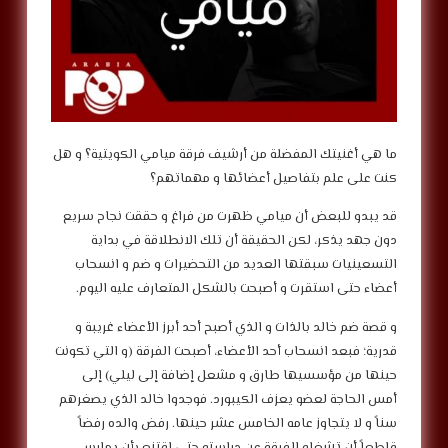
ما هي أغنيتك المفضلة من أرشيف فرقة ميامي الكويتية؟ و هل
كنت على علم بتفاصيل أعضائها و مهماتهم؟
قد يبدو للبعض أن ميامي ظهرت من فراغ و حققت نجاح سريع
دون جهد يذكر، لكن الحقيقة أن تلك الانطلاقة في بداية
التسعينيات سبقتها العديد من التحضيرات و ضم و انسحاب
أعضاء حتى استقرت و أصبحت بالشكل المتعارف عليه اليوم.
و قصة ضم خالد بالذات و الذي أصبح أحد أبرز الأعضاء غريبة و
قدرية؛ فبعد انسحاب أحد الأعضاء، أصبحت الفرقة (و التي تكونت
حينها من مؤسسيها طارق و مشعل إضافة إلى ليلي) إلى
أمس الحاجة لعضو يعزف الكيبورد. فوجدوا خالد الذي يصغرهم
سناً و لا يتجاوز عامه الخامس عشر حينها. رفض والده رفضاً
قاطعاً أن تشغله الفرقة عن دراسته حتى اقتنع بأن يمارس