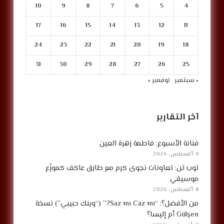
10
9
8
7
6
5
4
17
16
15
14
13
12
11
24
23
22
21
20
19
18
31
30
29
28
27
26
25
« سبتمبر
نوفمبر »
آخر التقارير
فنانة الأسبوع: فاطمة زهرة العين
9 أغسطس, 2026
توب تن: تعاونات نجوى كرم مع طارق عاكف كموزّع
موسيقي
8 أغسطس, 2026
من الأفضل؟: “Saz mı Caz mı?” (“وينك حبيبي”) نسخة
Gülşen أم إليسا؟