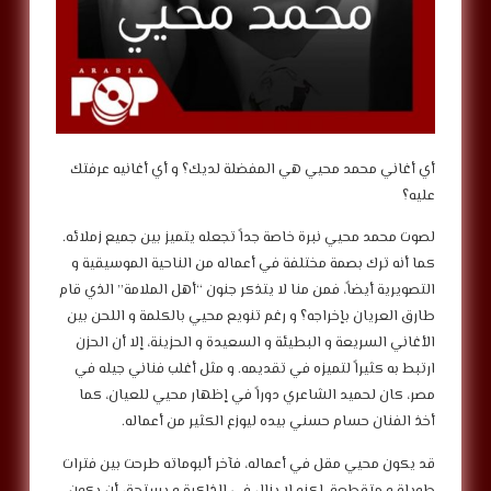
أي أغاني محمد محيي هي المفضلة لديك؟ و أي أغانيه عرفتك
عليه؟
لصوت محمد محيي نبرة خاصة جداً تجعله يتميز بين جميع زملائه.
كما أنه ترك بصمة مختلفة في أعماله من الناحية الموسيقية و
التصويرية أيضاً، فمن منا لا يتذكر جنون “أهل الملامة” الذي قام
طارق العريان بإخراجه؟ و رغم تنويع محيي بالكلمة و اللحن بين
الأغاني السريعة و البطيئة و السعيدة و الحزينة، إلا أن الحزن
ارتبط به كثيراً لتميزه في تقديمه. و مثل أغلب فناني جيله في
مصر، كان لحميد الشاعري دوراً في إظهار محيي للعيان، كما
أخذ الفنان حسام حسني بيده ليوزع الكثير من أعماله.
قد يكون محيي مقل في أعماله، فآخر ألبوماته طرحت بين فترات
طويلة و متقطعة، لكنه لا يزال في الذاكرة و يستحق أن يكون