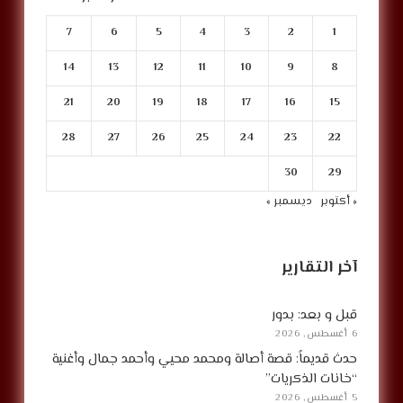
7
6
5
4
3
2
1
14
13
12
11
10
9
8
21
20
19
18
17
16
15
28
27
26
25
24
23
22
30
29
« أكتوبر
ديسمبر »
آخر التقارير
قبل و بعد: بدور
6 أغسطس, 2026
حدث قديماً: قصة أصالة ومحمد محيي وأحمد جمال وأغنية
“خانات الذكريات”
5 أغسطس, 2026