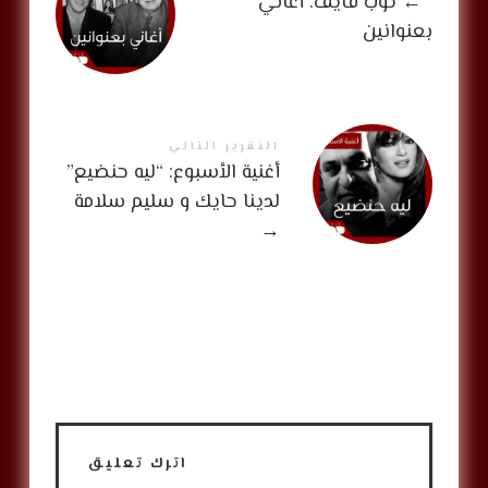
←
توب فايف: أغاني
بعنوانين
التقرير التالي
أغنية الأسبوع: “ليه حنضيع”
لدينا حايك و سليم سلامة
→
اترك تعليق