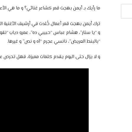
‎ترك أيمن بهجت قمر أعمال خُلدت في أرشيف الأغنية ا
و “يا ستار”، هشام عباس “حبيبي ده”، عمرو دياب “نقو
“بالبنط العريض”، نانسي عجرم “آه و نص” و غيرها.