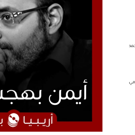
مد
امي