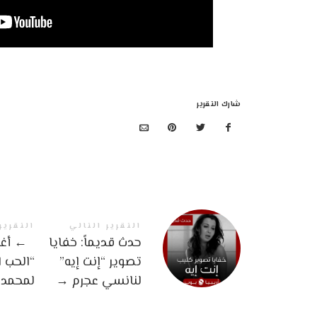
شارك التقرير
التقرير التالي
التقرير
حدث قديماً: خفايا
←
أغن
تصوير “إنت إيه”
“الحب 
لنانسي عجرم
→
لمحمد 