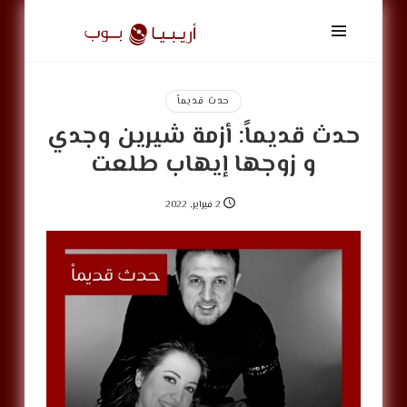
أريبيا
بوب
|
ArabiaPop
حدث قديماً
حدث قديماً: أزمة شيرين وجدي
و زوجها إيهاب طلعت
2 فبراير, 2022