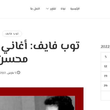
أ
الرئيسية
نبذة
تقارير
اتصل بنا
ب
|
توب فايف
توب فايف: أغاني 
p
محسن
5
12
5 مارس, 2022
19
26