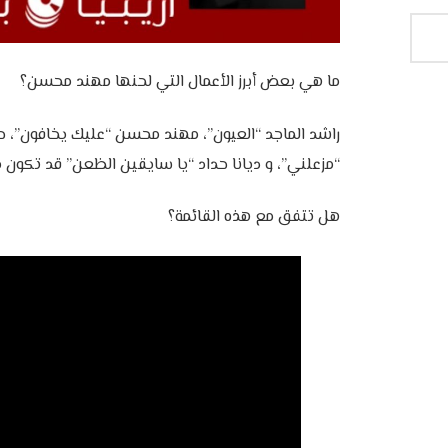
‎راشد الماجد “العيون”، مهند محسن “عليك يخافون”،
“مزعلني”، و ديانا حداد “يا سايقين الظعن” قد تكون م