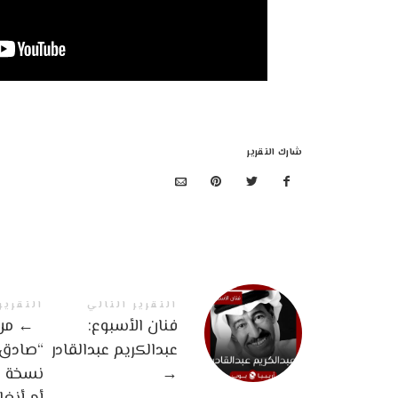
شارك التقرير
التقرير التالي
التقرير
فنان الأسبوع:
←
من 
عبدالكريم عبدالقادر
“صادق ا
→
نسخة ك