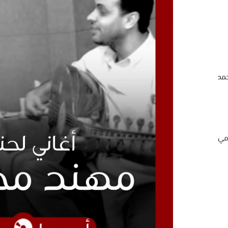
مد
امي