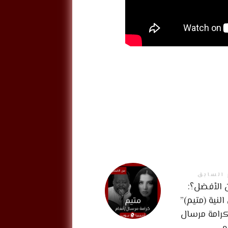
 السابق
الأفضل؟:
لنية (متيم)”
رامة مرسال