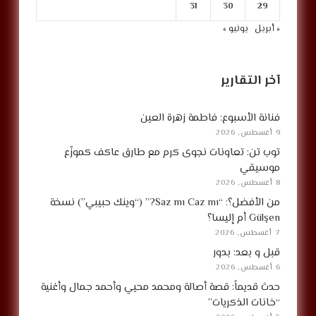
31
30
29
« أبريل
يونيو »
آخر التقارير
فنانة الأسبوع: فاطمة زهرة العين
9 أغسطس, 2026
توب تن: تعاونات نجوى كرم مع طارق عاكف كموزّع
موسيقي
8 أغسطس, 2026
من الأفضل؟: “Saz mı Caz mı?” (“وينك حبيبي”) نسخة
Gülşen أم إليسا؟
7 أغسطس, 2026
قبل و بعد: بدور
6 أغسطس, 2026
حدث قديماً: قصة أصالة ومحمد محيي وأحمد جمال وأغنية
“خانات الذكريات”