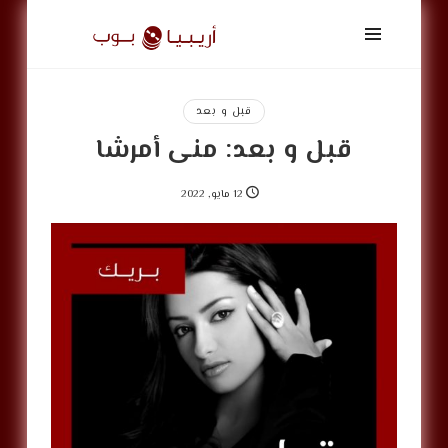
أريبيا
بوب
|
ArabiaPop
قبل و بعد
قبل و بعد: منى أمرشا
12 مايو, 2022