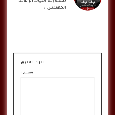
نسخة رضا الخياط أم ماجد
المهندس
→
اترك تعليق
التعليق
*