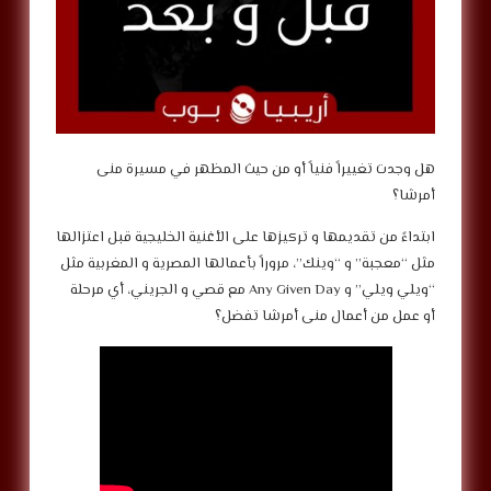
‎هل وجدت تغييراً فنياً أو من حيث المظهر في مسيرة منى
أمرشا؟
‎ابتداءً من تقديمها و تركيزها على الأغنية الخليجية قبل اعتزالها
مثل “معجبة” و “وينك”، مروراً بأعمالها المصرية و المغربية مثل
“ويلي ويلي” و Any Given Day مع قصي و الجريني، أي مرحلة
أو عمل من أعمال منى أمرشا تفضل؟