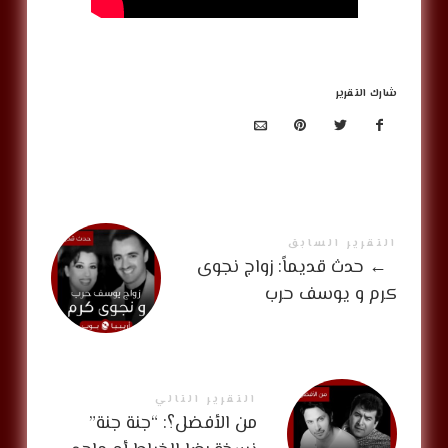
شارك التقرير
التقرير السابق
←
حدث قديماً: زواج نجوى
كرم و يوسف حرب
التقرير التالي
من الأفضل؟: “جنة جنة”