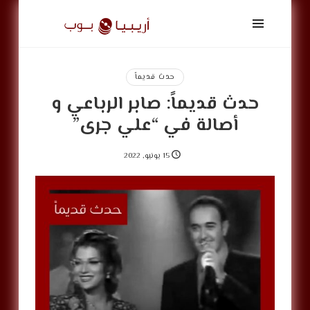
أريبيا
بوب
|
ArabiaPop
حدث قديماً
حدث قديماً: صابر الرباعي و
أصالة في “علي جرى”
15 يونيو, 2022