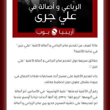
‎ماذا تعرف عن تقديم صابر الرباعي و أصالة لأغنية “علي جرى”
في بداية الألفية؟
‎حقائق سريعة حول تقديم صابر الرباعي و أصالة لأغنية “علي
جرى”:
‎جاء تقديم الأغنية على مسرح أحد مسابقات ملكات الجمال في
بيروت بشكل عفوي دون تخطيط مكثف.
‎رغم أن الأغنية قدمتها “علية التونسية” في الأساس، ثم أصالة
في ألبومها “ارجع لها” (١٩٩٦)، إلا أنها أحدثت نجاحاً أوسع عندما
تم تقديمها على خشبة المسرح كديو بين صابر الرباعي و أصالة.