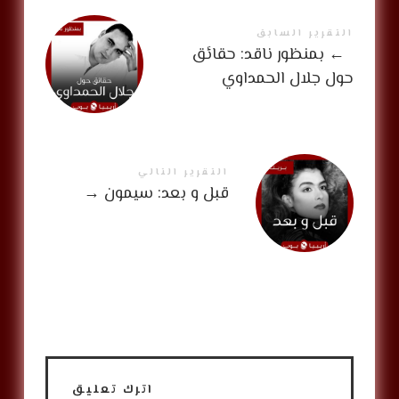
التقرير السابق
←
بمنظور ناقد: حقائق
حول جلال الحمداوي
التقرير التالي
قبل و بعد: سيمون
→
اترك تعليق