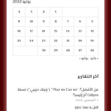
يونيو 2022
4
3
2
1
11
10
9
8
7
6
5
18
17
16
15
14
13
12
25
24
23
22
21
20
19
30
29
28
27
26
« مايو
يوليو »
آخر التقارير
من الأفضل؟: “Saz mı Caz mı?” (“وينك حبيبي”) نسخة
Gülşen أم إليسا؟
7 أغسطس, 2026
قبل و بعد: بدور