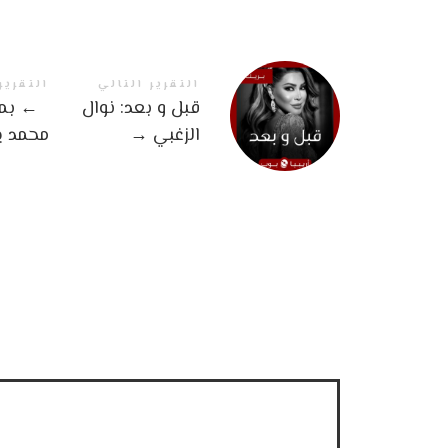
التقرير التالي
التقرير
قبل و بعد: نوال
←
بمن
الزغبي
→
محمد ي