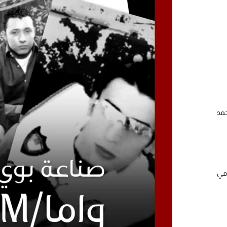
مد
امي