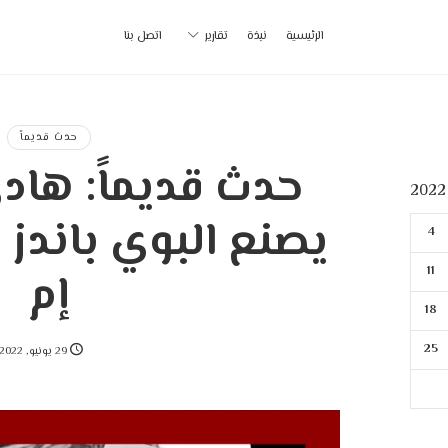
أ
الرئيسية
نبذة
تقارير
اتصل بنا
ب
|
حدث قديماً
حدث قديماً: هاد
p
يصنع البوي باندز و
4
11
إم
18
25
29 يونيو, 2022