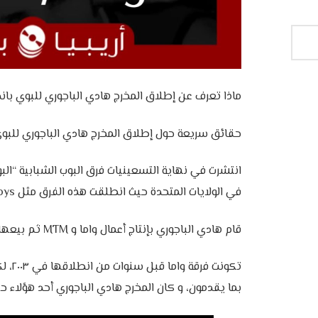
‎انتشرت في نهاية التسعينيات فرق البوب الشبابية “الب
في الولايات المتحدة حيث انطلقت هذه الفرق مثل Backstreet Boys و NSync.
‎تكونت
بما يقدمون، و كان المخرج هادي الباجوري أحد هؤلاء ح