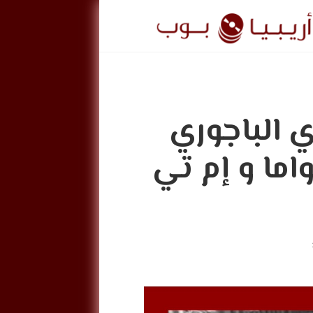
ريبيا
وب
ي الباجوري
ArabiaPo
اما و إم تي