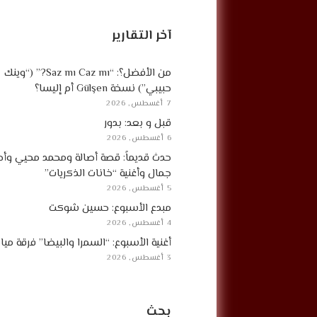
آخر التقارير
من الأفضل؟: “Saz mı Caz mı?” (“وينك
حبيبي”) نسخة Gülşen أم إليسا؟
7 أغسطس, 2026
قبل و بعد: بدور
6 أغسطس, 2026
حدث قديماً: قصة أصالة ومحمد محيي وأح
جمال وأغنية “خانات الذكريات”
5 أغسطس, 2026
مبدع الأسبوع: حسين شوكت
4 أغسطس, 2026
أغنية الأسبوع: “السمرا والبيضا” فرقة مي
3 أغسطس, 2026
بحث