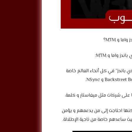
وي باندز” في كل أنحاء العالم خاصة
 فرقة واما قبل سنوات من انطلاقها في ٢٠٠٣، لكنها احتاجت إلى من يدعمهم و يؤمن
يث ساعدهم خاصة من ناحية الإطلالة.