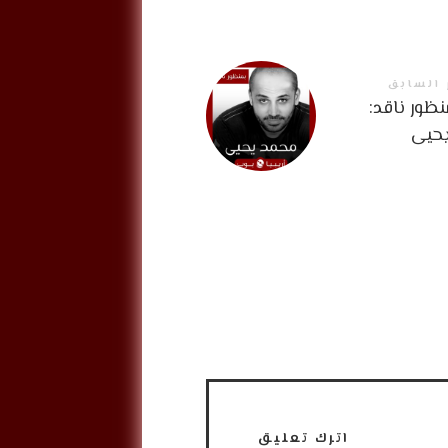
 السابق
ظور ناقد:
حيى
اترك تعليق