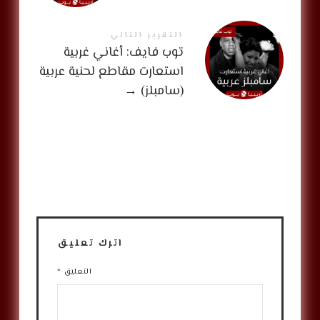
التقرير التالي
توب فايف: أغاني غربية
استعارت مقاطع لحنية عربية
(سامبلز)
→
اترك تعليق
التعليق
*