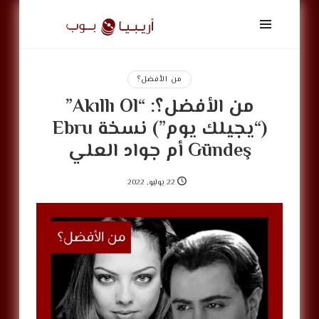
أريبيا
بوب
|
ArabiaPop
من الأفضل؟
من الأفضل؟: “Akıllı Ol”
(“يجيلك يوم”) نسخة Ebru
Gündeş أم جواد العلي
22 يوليو, 2022