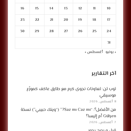
16
15
14
13
12
11
10
23
22
21
20
19
18
17
30
29
28
27
26
25
24
31
« يونيو
أغسطس »
آخر التقارير
توب تن: تعاونات نجوى كرم مع طارق عاكف كموزّع
موسيقي
8 أغسطس, 2026
من الأفضل؟: “Saz mı Caz mı?” (“وينك حبيبي”) نسخة
Gülşen أم إليسا؟
7 أغسطس, 2026
قبل و بعد: بدور