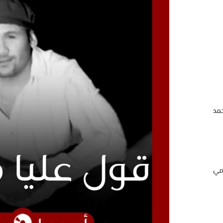
مد
امي