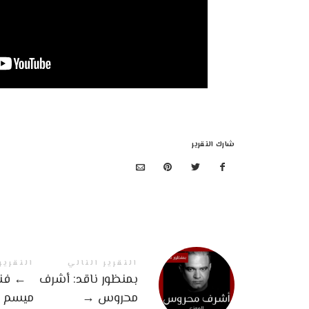
شارك التقرير
التقرير التالي
التقرير
بمنظور ناقد: أشرف
←
فنا
محروس
→
ميسم 