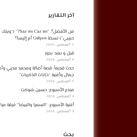
آخر التقارير
من الأفضل؟: “Saz mı Caz mı?” (“وينك
حبيبي”) نسخة Gülşen أم إليسا؟
7 أغسطس, 2026
قبل و بعد: بدور
6 أغسطس, 2026
حدث قديماً: قصة أصالة ومحمد محيي وأح
جمال وأغنية “خانات الذكريات”
5 أغسطس, 2026
مبدع الأسبوع: حسين شوكت
4 أغسطس, 2026
أغنية الأسبوع: “السمرا والبيضا” فرقة مي
3 أغسطس, 2026
بحث