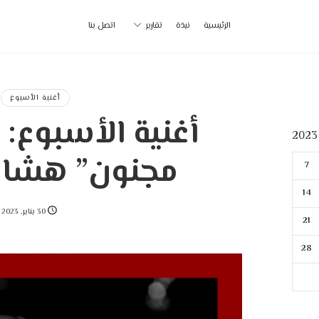
أ
الرئيسية
نبذة
تقارير
اتصل بنا
ب
|
أغنية الأسبوع
أغنية الأسبوع: 
p
مجنون” هشا
7
14
30 يناير, 2023
21
28