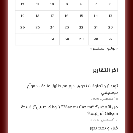
12
11
10
9
8
7
6
19
18
17
16
15
14
13
26
25
24
23
22
21
20
31
30
29
28
27
« يوليو
سبتمبر »
آخر التقارير
توب تن: تعاونات نجوى كرم مع طارق عاكف كموزّع
موسيقي
8 أغسطس, 2026
من الأفضل؟: “Saz mı Caz mı?” (“وينك حبيبي”) نسخة
Gülşen أم إليسا؟
7 أغسطس, 2026
قبل و بعد: بدور