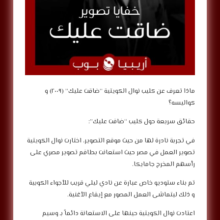
‎ماذا تعرف عن كليب نوال الكويتية “ضاقت عليك” (٢٠٠٩) و
كواليسه؟
‎في تجربة نادرة لها من حيث موقع التصوير، اختارت نوال الكويتية
تصوير العمل في مصر حيث استعانت بطاقم تصوير مصري على
رأسهم المخرج جامايكا.
‎تم بناء ستوديو خاص عبارة عن نادي ليلي قريب للأجواء الكوبية
و ذلك ليتماشى العمل المصور مع إيقاع الأغنية.
‎اعتادت نوال الكويتية حينها على الاستعانة دائماً بـ وسيم