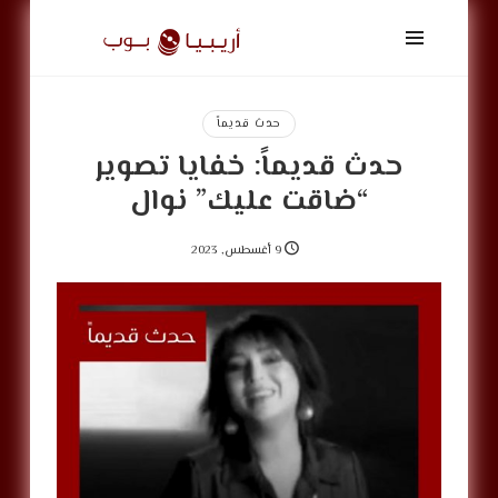
أريبيا
بوب
|
ArabiaPop
حدث قديماً
حدث قديماً: خفايا تصوير
“ضاقت عليك” نوال
9 أغسطس, 2023