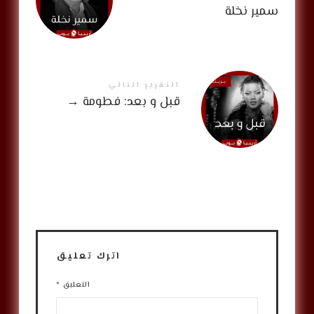
سمير نخلة
التقرير التالي
قبل و بعد: فطومة
→
اترك تعليق
التعليق
*