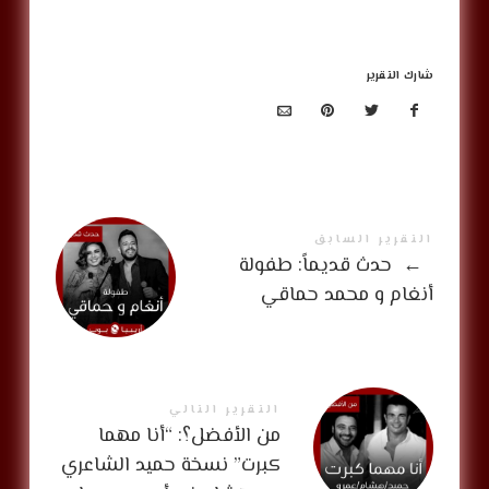
شارك التقرير
التقرير السابق
←
‏‎ حدث قديماً: طفولة
أنغام و محمد حماقي
التقرير التالي
من الأفضل؟: “أنا مهما
كبرت” نسخة حميد الشاعري