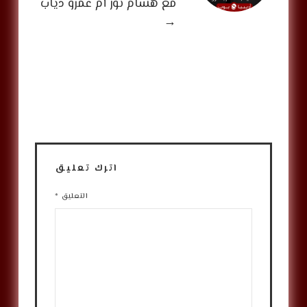
مع هشام نور أم عمرو دياب
→
اترك تعليق
التعليق
*