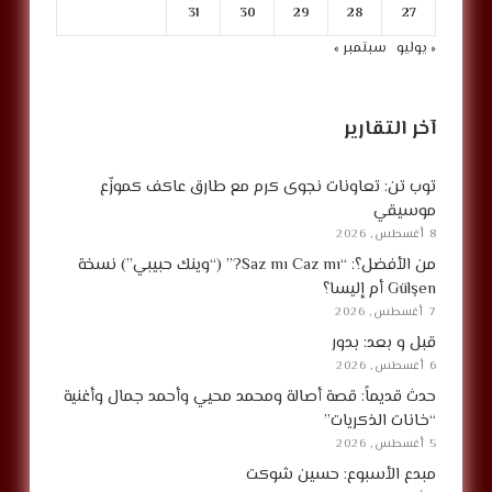
31
30
29
28
27
« يوليو
سبتمبر »
آخر التقارير
توب تن: تعاونات نجوى كرم مع طارق عاكف كموزّع
موسيقي
8 أغسطس, 2026
من الأفضل؟: “Saz mı Caz mı?” (“وينك حبيبي”) نسخة
Gülşen أم إليسا؟
7 أغسطس, 2026
قبل و بعد: بدور
6 أغسطس, 2026
حدث قديماً: قصة أصالة ومحمد محيي وأحمد جمال وأغنية
“خانات الذكريات”
5 أغسطس, 2026
مبدع الأسبوع: حسين شوكت