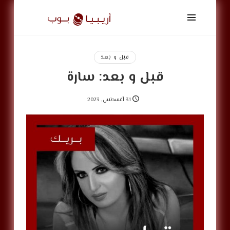
أريبيا
بوب
|
ArabiaPop
قبل و بعد
قبل و بعد: سارة
31 أغسطس, 2023