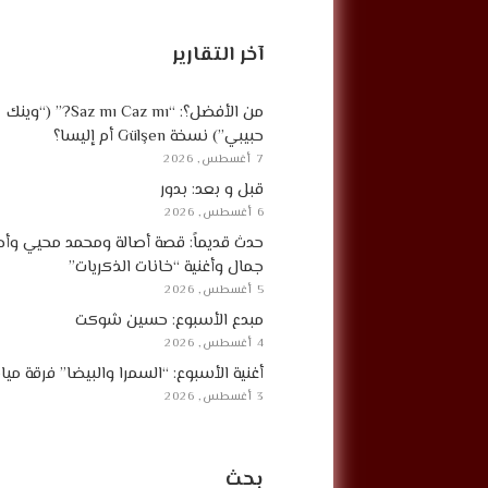
آخر التقارير
من الأفضل؟: “Saz mı Caz mı?” (“وينك
حبيبي”) نسخة Gülşen أم إليسا؟
7 أغسطس, 2026
قبل و بعد: بدور
6 أغسطس, 2026
حدث قديماً: قصة أصالة ومحمد محيي وأح
جمال وأغنية “خانات الذكريات”
5 أغسطس, 2026
مبدع الأسبوع: حسين شوكت
4 أغسطس, 2026
أغنية الأسبوع: “السمرا والبيضا” فرقة مي
3 أغسطس, 2026
بحث