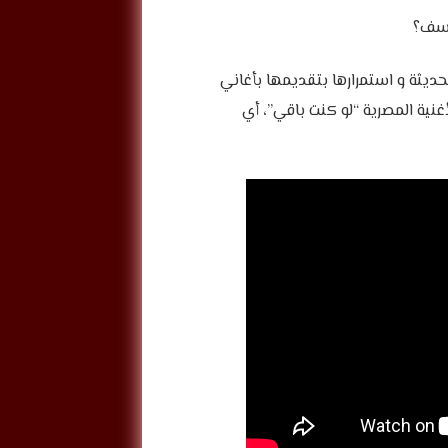
 الحديثة و استمرارها بتقديمها بأغاني
أغنية المصرية “لو كنت باقي”، أي