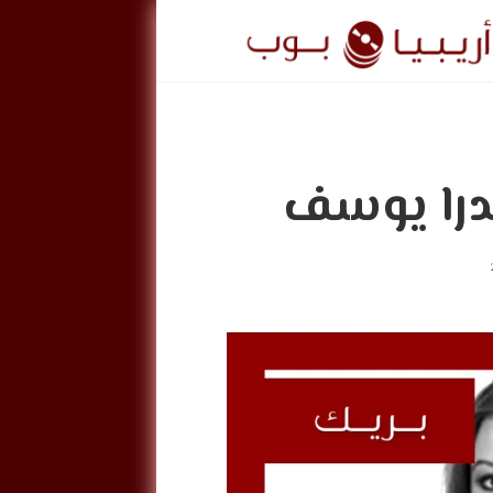
ريبيا
وب
درا يوسف
ArabiaPo