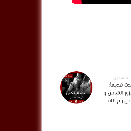
 السابق
حدث قديماً:
زور القدس و
 رام الله