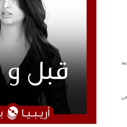
مد
امي