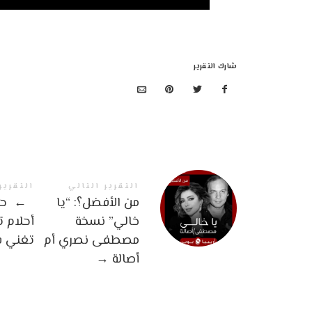
شارك التقرير
التقرير التالي
التقرير
من الأفضل؟: “يا
←
‏‎ 
خالي” نسخة
أحلام ت
مصطفى نصري أم
تغني في
أصالة
→