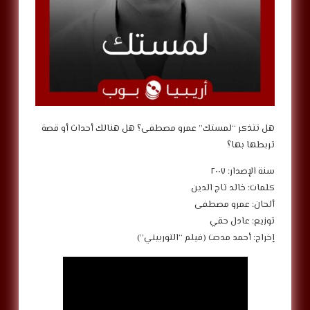
‎هل تتذكر “لمستك” عمرو مصطفى؟ هل هنالك أحداث أو قصة
تربطها بها؟