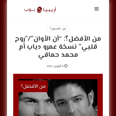
أريبيا
بوب
|
ArabiaPop
من الأفضل؟
من الأفضل؟: “آن الأوان”/”روح
قلبي” نسخة عمرو دياب أم
محمد حماقي
6 أكتوبر, 2023