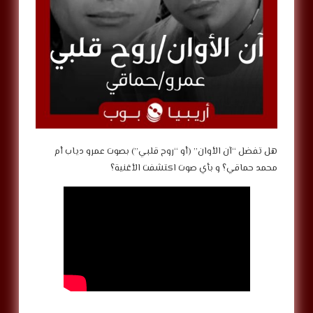
‎هل تفضل “آن الأوان” (أو “روح قلبي”) بصوت عمرو دياب أم
محمد حماقي؟ و بأي صوت اكتشفت الأغنية؟