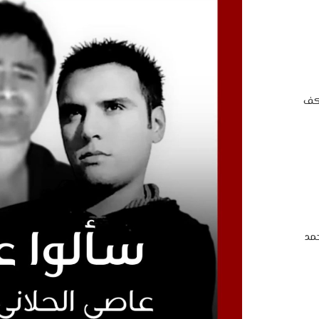
اكف
مد