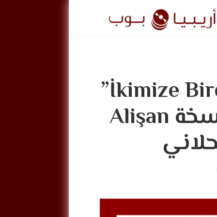
ريبيا
وب
من الأفضل؟: “İkimize Birden”
ArabiaPo
(“سألوا عيني”) نسخة Alişan
حلاني