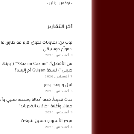
« نوفمبر
يناير »
آخر التقارير
توب تن: تعاونات نجوى كرم مع طارق ع
كموزّع موسيقي
8 أغسطس, 2026
من الأفضل؟: “Saz mı Caz mı?” (“وينك
حبيبي”) نسخة Gülşen أم إليسا؟
7 أغسطس, 2026
قبل و بعد: بدور
6 أغسطس, 2026
حدث قديماً: قصة أصالة ومحمد محيي وأح
جمال وأغنية “خانات الذكريات”
5 أغسطس, 2026
مبدع الأسبوع: حسين شوكت
4 أغسطس, 2026