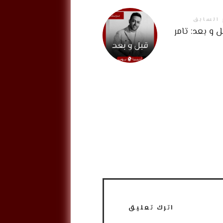
 السابق
 و بعد: تامر
اترك تعليق