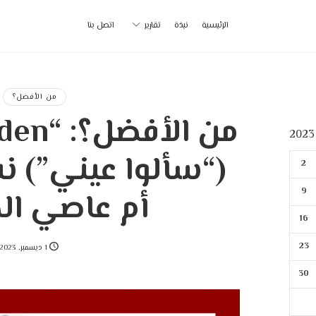
أ
الرئيسية
نبذة
تقارير
اتصل بنا
ب
|
من الأفضل؟
p
2
9
أم عاصي ال
16
23
1 ديسمبر, 2023
30