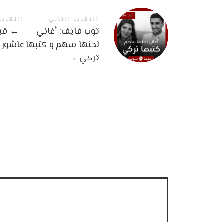
التقرير التالي
التقرير
توب فايف: أغاني
←
قبل
لحنها سهم و كتبها
عاشور
تركي
→