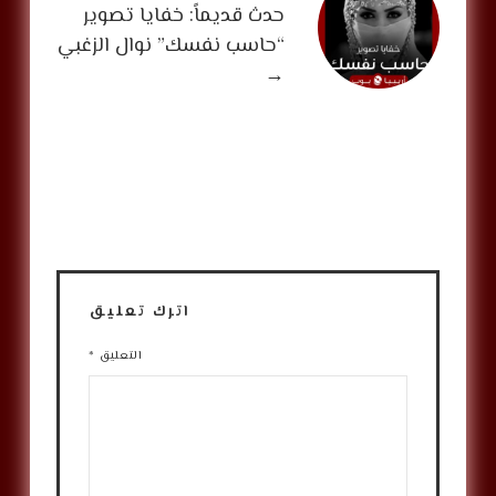
حدث قديماً: خفايا تصوير
“حاسب نفسك” نوال الزغبي
→
اترك تعليق
التعليق
*