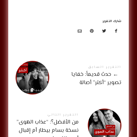
شارك التقرير
التقرير السابق
←
حدث قديماً: خفايا
تصوير “أكتر” أصالة
التقرير التالي
من الأفضل؟: “عذاب الهوى”
نسخة بسام بيطار أم إقبال