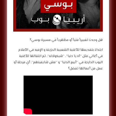
هل وجدت تغييراً فنياً أو مظهرياً في مسيرة بوسي؟
ابتداءً بتقديمها للأغنية الشعبية الحزينة و الإفيه في الأفلام
في أغاني مثل “آه يا دنيا”، “شيكولاته”، ثم انتقالها للأغنية
البوب الدارجة في “أبيع الدنيا” و “مش شايفينهم”، أي مرحلة أو
عمل من أعمالها تفضل؟