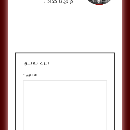
أم ديانا حداد
→
اترك تعليق
التعليق
*