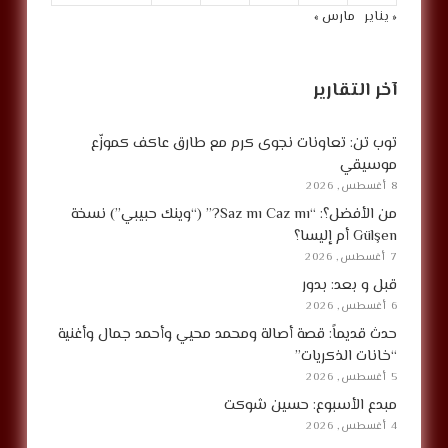
« يناير
مارس »
آخر التقارير
توب تن: تعاونات نجوى كرم مع طارق عاكف كموزّع
موسيقي
8 أغسطس, 2026
من الأفضل؟: “Saz mı Caz mı?” (“وينك حبيبي”) نسخة
Gülşen أم إليسا؟
7 أغسطس, 2026
قبل و بعد: بدور
6 أغسطس, 2026
حدث قديماً: قصة أصالة ومحمد محيي وأحمد جمال وأغنية
“خانات الذكريات”
5 أغسطس, 2026
مبدع الأسبوع: حسين شوكت
4 أغسطس, 2026