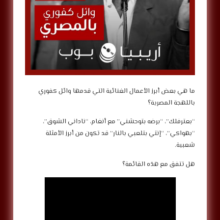
ما هي بعض أبرز الأعمال الغنائية التي قدمها وائل كفوري
باللهجة المصرية؟
“بعترفلك”، “برضه بتوحشني” مع أنغام، “ناداني الشوق”،
“بهواكي”، “إنتي بتلعبي بالنار” قد تكون من أبرز الأمثلة
شعبية.
هل تتفق مع هذه القائمة؟