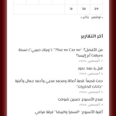
31
30
29
« نوفمبر
يناير »
آخر التقارير
من الأفضل؟: “Saz mı Caz mı?” (“وينك حبيبي”) نسخة
Gülşen أم إليسا؟
7 أغسطس, 2026
قبل و بعد: بدور
6 أغسطس, 2026
حدث قديماً: قصة أصالة ومحمد محيي وأحمد جمال وأغنية
“خانات الذكريات”
5 أغسطس, 2026
مبدع الأسبوع: حسين شوكت
4 أغسطس, 2026
أغنية الأسبوع: “السمرا والبيضا” فرقة ميامي