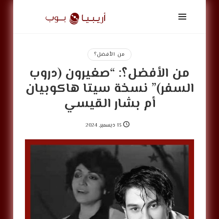
أريبيا
بوب
|
ArabiaPop
من الأفضل؟
من الأفضل؟: “صغيرون (دروب
السفر)” نسخة سيتا هاكوبيان
أم بشار القيسي
13 ديسمبر, 2024