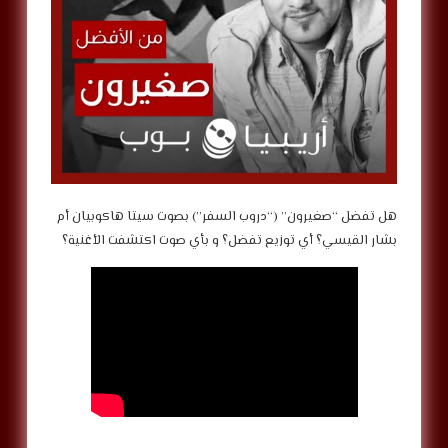
هل تفضل “صغيرون” (“دروب السفر”) بصوت سيتا هاكوبيان أم
بشار القيسي؟ أي توزيع تفضل؟ و بأي صوت اكتشفت الأغنية؟