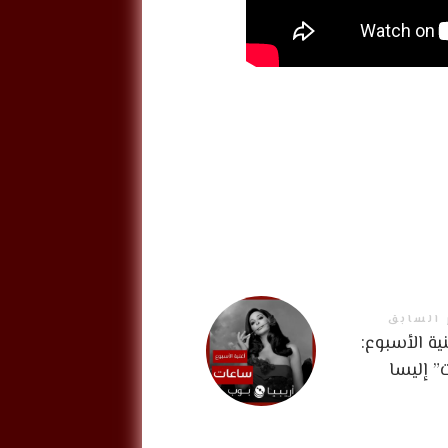
 السابق
ية الأسبوع:
” إليسا