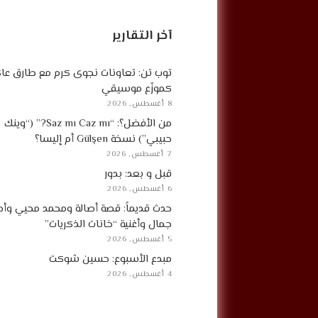
آخر التقارير
توب تن: تعاونات نجوى كرم مع طارق ع
كموزّع موسيقي
8 أغسطس, 2026
من الأفضل؟: “Saz mı Caz mı?” (“وينك
حبيبي”) نسخة Gülşen أم إليسا؟
7 أغسطس, 2026
قبل و بعد: بدور
6 أغسطس, 2026
حدث قديماً: قصة أصالة ومحمد محيي وأح
جمال وأغنية “خانات الذكريات”
5 أغسطس, 2026
مبدع الأسبوع: حسين شوكت
4 أغسطس, 2026