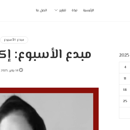
أ
الرئيسية
نبذة
تقارير
اتصل بنا
ب
|
مبدع الأسبوع
مبدع الأسبوع: إك
p
4
14 يناير, 2025
11
18
25