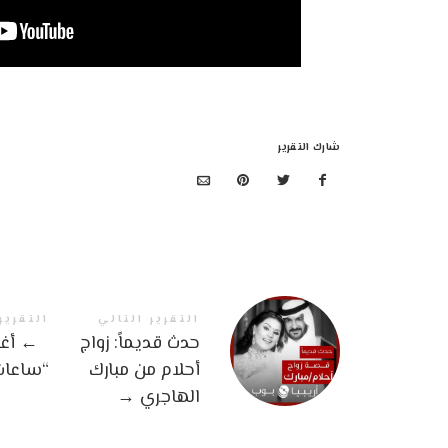
شارك التقرير
التقرير التالي
التقرير
حدث قديماً: زواج
←
أغن
أحلام من مبارك
“ساعات
الهاجري
→