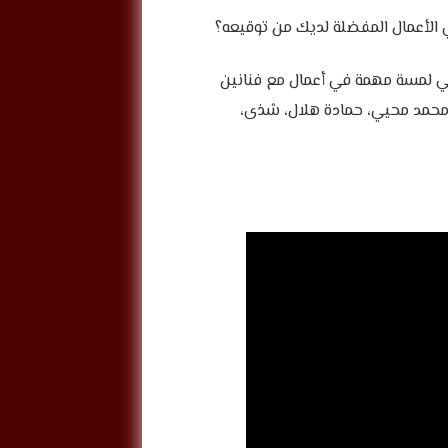
هي الأعمال المفضلة لديك من توقيعه؟
اصي لمسة مهمة في أعمال مع فنانين
 محمد محيي، حمادة هلال، شذى،