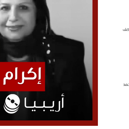
اكف
مد