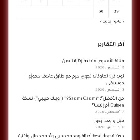
30
29
« مايو
يوليو »
آخر التقارير
فنانة الأسبوع: فاطمة زهرة العين
9 أغسطس, 2026
توب تن: تعاونات نجوى كرم مع طارق عاكف كموزّع
موسيقي
8 أغسطس, 2026
من الأفضل؟: “Saz mı Caz mı?” (“وينك حبيبي”) نسخة
Gülşen أم إليسا؟
7 أغسطس, 2026
قبل و بعد: بدور
6 أغسطس, 2026
حدث قديماً: قصة أصالة ومحمد محيي وأحمد جمال وأغنية