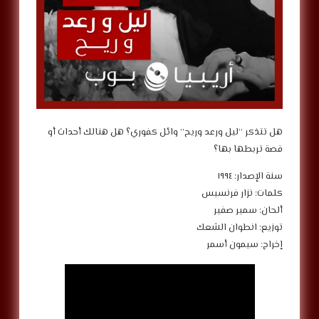
هل تتذكر “ليل ورعد وريح” وائل كفوري؟ هل هنالك أحداث أو
قصة تربطها بها؟
سنة الإصدار: ١٩٩٤
كلمات: نزار فرنسيس
ألحان: سمير صفير
توزيع: انطوان الشعك
إخراج: سيمون أسمر