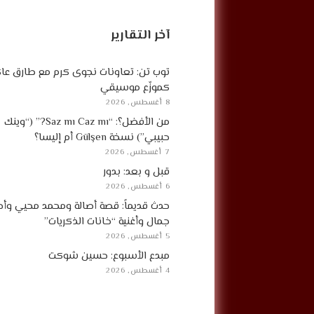
آخر التقارير
توب تن: تعاونات نجوى كرم مع طارق ع
كموزّع موسيقي
8 أغسطس, 2026
من الأفضل؟: “Saz mı Caz mı?” (“وينك
حبيبي”) نسخة Gülşen أم إليسا؟
7 أغسطس, 2026
قبل و بعد: بدور
6 أغسطس, 2026
حدث قديماً: قصة أصالة ومحمد محيي وأح
جمال وأغنية “خانات الذكريات”
5 أغسطس, 2026
مبدع الأسبوع: حسين شوكت
4 أغسطس, 2026