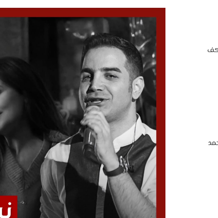
اكف
مد