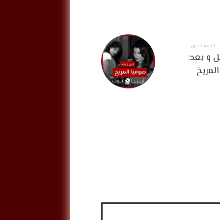
 السابق
 و بعد:
لمريخ