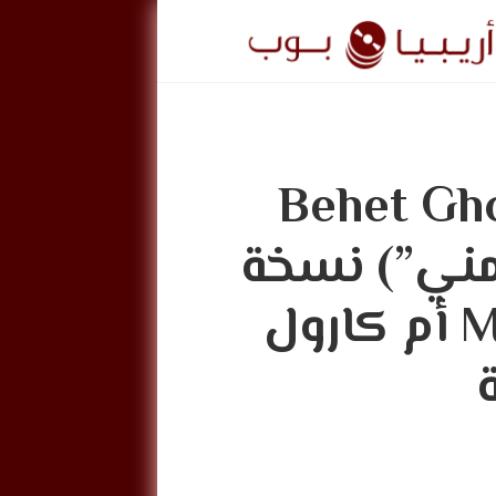
ريبيا
وب
الأفضل؟: “Behet Ghol
ArabiaPo
خة مني”) نسخة
Mohsen Yeganeh أم كارول