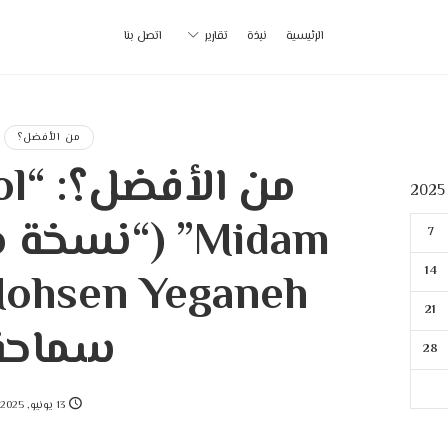
أ
الرئيسية
نبذة
تقارير
اتصل بنا
ب
|
من الأفضل؟
من 
p
Midam” (“نس
7
14
21
سماحة
28
13 يونيو, 2025