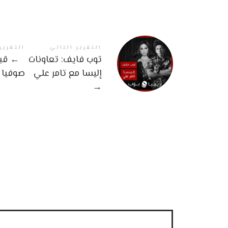
التقرير التالي
التقرير
توب فايف: تعاونات
←
قبل
إليسا مع تامر علي
صوفيا ا
→