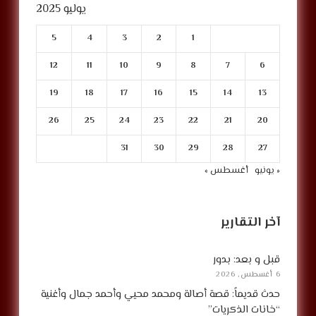
يوليو 2025
5
4
3
2
1
12
11
10
9
8
7
6
19
18
17
16
15
14
13
26
25
24
23
22
21
20
31
30
29
28
27
« يونيو
أغسطس »
آخر التقارير
قبل و بعد: بدور
6 أغسطس, 2026
حدث قديماً: قصة أصالة ومحمد محيي وأحمد جمال وأغنية
“خانات الذكريات”