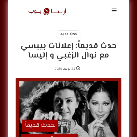
أريبيا
بوب
|
ArabiaPop
حدث قديماً
حدث قديماً: إعلانات بيبسي
مع نوال الزغبي و إليسا
23 يوليو, 2025