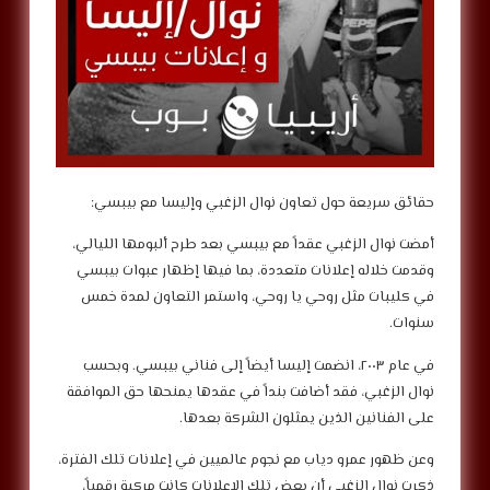
حقائق سريعة حول تعاون نوال الزغبي وإليسا مع بيبسي:
أمضت نوال الزغبي عقداً مع بيبسي بعد طرح ألبومها الليالي،
وقدمت خلاله إعلانات متعددة، بما فيها إظهار عبوات بيبسي
في كليبات مثل روحي يا روحي، واستمر التعاون لمدة خمس
سنوات.
في عام ٢٠٠٣، انضمت إليسا أيضاً إلى فناني بيبسي. وبحسب
نوال الزغبي، فقد أضافت بنداً في عقدها يمنحها حق الموافقة
على الفنانين الذين يمثلون الشركة بعدها.
وعن ظهور عمرو دياب مع نجوم عالميين في إعلانات تلك الفترة،
ذكرت نوال الزغبي أن بعض تلك الإعلانات كانت مركبة رقمياً،