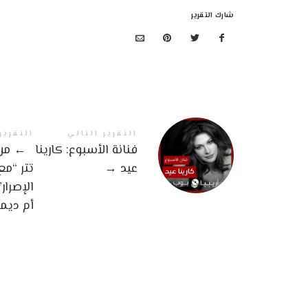
شارك التقرير
التقرير التالي
التقرير
فنانة الأسبوع: كارينا
←
من 
عيد
→
تتر “م
الإصرار
أم ديم