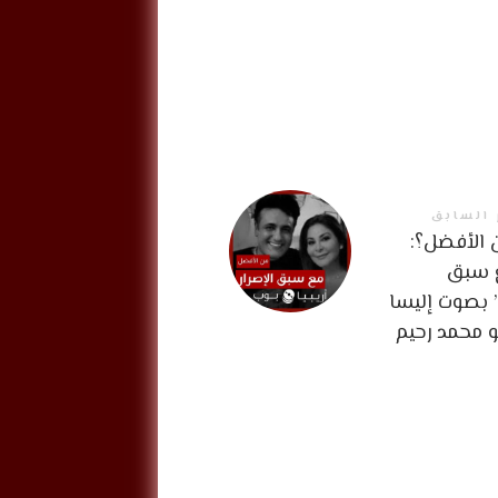
 السابق
الأفضل؟:
ع سبق
” بصوت إليسا
و محمد رحيم