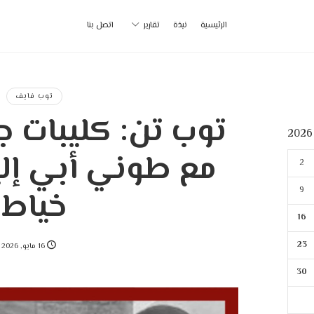
أ
الرئيسية
نبذة
تقارير
اتصل بنا
ب
|
توب فايف
توب تن: كليبات 
p
مع طوني أبي إلي
2
9
خياط
16
23
16 مايو, 2026
30