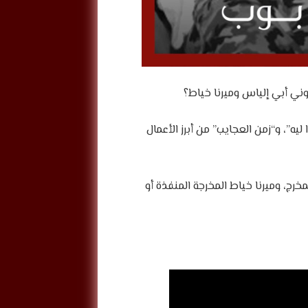
وني أبي إلياس وميرنا خياط؟
يه”، و“زمن العجايب” من أبرز الأعمال
ج، وميرنا خياط المخرجة المنفذة أو