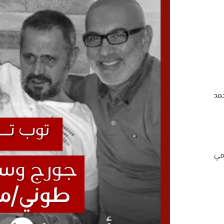
مد
امي