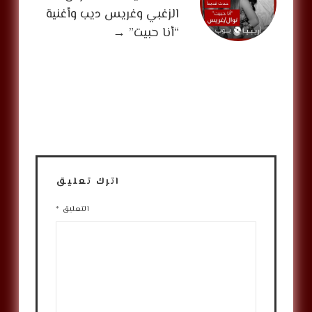
الزغبي وغريس ديب وأغنية
“أنا حبيت”
→
اترك تعليق
التعليق
*