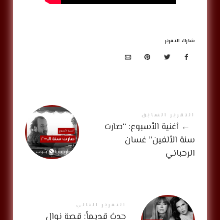
شارك التقرير
التقرير السابق
←
أغنية الأسبوع: “صارت
سنة الألفين” غسان
الرحباني
التقرير التالي
حدث قديماً: قصة نوال