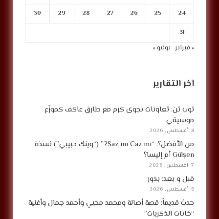
30
29
28
27
26
25
24
31
« فبراير
يونيو »
آخر التقارير
توب تن: تعاونات نجوى كرم مع طارق عاكف كموزّع
موسيقي
8 أغسطس, 2026
من الأفضل؟: “Saz mı Caz mı?” (“وينك حبيبي”) نسخة
Gülşen أم إليسا؟
7 أغسطس, 2026
قبل و بعد: بدور
6 أغسطس, 2026
حدث قديماً: قصة أصالة ومحمد محيي وأحمد جمال وأغنية
“خانات الذكريات”