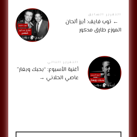
التقرير السابق
←
توب فايف: أبرز ألحان
الموزع طارق مدكور
التقرير التالي
أغنية الأسبوع: “بحبك وبغار”
عاصي الحلاني
→