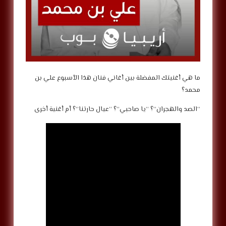
ما هي أغنيتك المفضلة بين أغاني فنان هذا الأسبوع علي بن
محمد؟
“الصد والهجران”؟ “يا صاحبي”؟ “عيال حارتنا”؟ أم أغنية أخرى