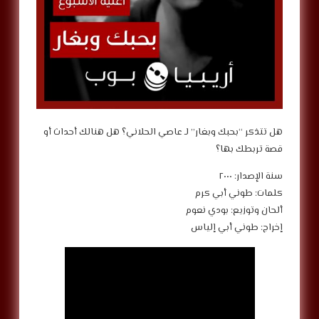
هل تتذكر “بحبك وبغار” لـ عاصي الحلاني؟ هل هنالك أحداث أو
قصة تربطك بها؟
سنة الإصدار: ٢٠٠٠
كلمات: طوني أبي كرم
ألحان وتوزيع: بودي نعوم
إخراج: طوني أبي إلياس