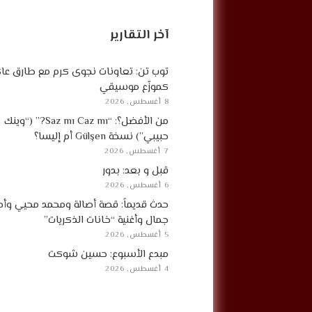
آخر التقارير
توب تن: تعاونات نجوى كرم مع طارق ع
كموزّع موسيقي
8 أغسطس, 2026
من الأفضل؟: “Saz mı Caz mı?” (“وينك
حبيبي”) نسخة Gülşen أم إليسا؟
7 أغسطس, 2026
قبل و بعد: بدور
6 أغسطس, 2026
حدث قديماً: قصة أصالة ومحمد محيي وأح
جمال وأغنية “خانات الذكريات”
5 أغسطس, 2026
مبدع الأسبوع: حسين شوكت
4 أغسطس, 2026