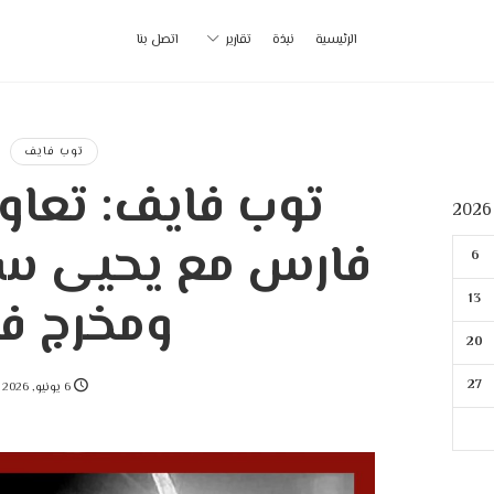
أ
الرئيسية
نبذة
تقارير
اتصل بنا
ب
|
توب فايف
توب فايف: تعاون
p
فارس مع يحيى سع
6
13
ومخرج ف
20
27
6 يونيو, 2026