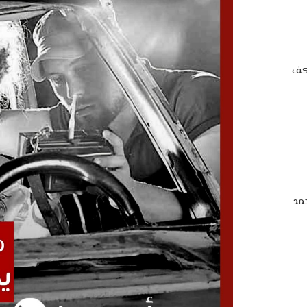
اكف
مد