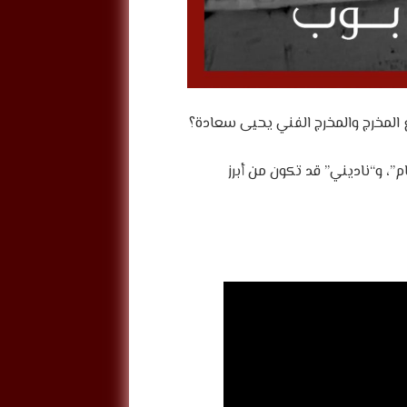
ع المخرج والمخرج الفني يحيى سعادة؟
ام”، و“ناديني” قد تكون من أبرز