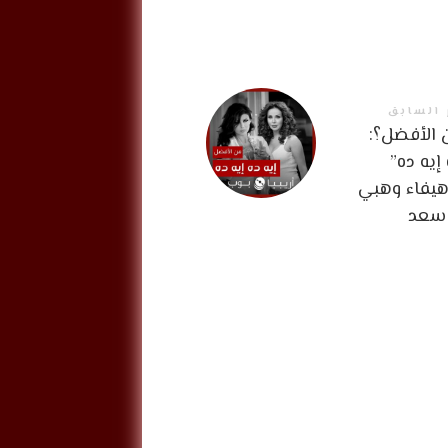
 السابق
الأفضل؟:
 إيه ده”
يفاء وهبي
 سعد