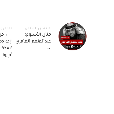
التقرير التالي
التقرير
فنان الأسبوع:
←
من 
عبدالمنعم العامري
“إيه ده
→
نسخة ه
أم رولا