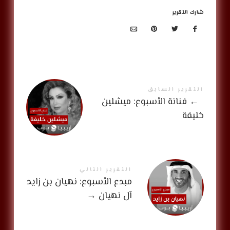
شارك التقرير
التقرير السابق
←
فنانة الأسبوع: ميشلين
خليفة
التقرير التالي
مبدع الأسبوع: نهيان بن زايد
آل نهيان
→