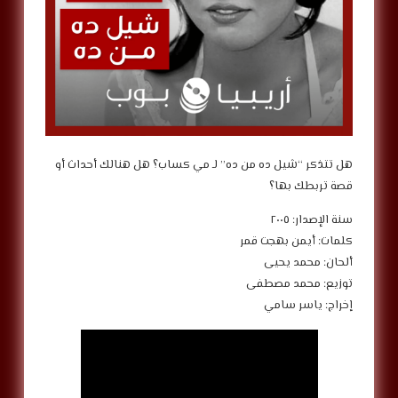
هل تتذكر “شيل ده من ده” لـ مي كساب؟ هل هنالك أحداث أو
قصة تربطك بها؟
سنة الإصدار: ٢٠٠٥
كلمات: أيمن بهجت قمر
ألحان: محمد يحيى
توزيع: محمد مصطفى
إخراج: ياسر سامي