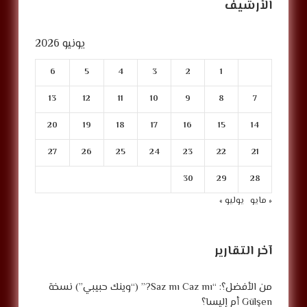
الأرشيف
يونيو 2026
6
5
4
3
2
1
13
12
11
10
9
8
7
20
19
18
17
16
15
14
27
26
25
24
23
22
21
30
29
28
« مايو
يوليو »
آخر التقارير
من الأفضل؟: “Saz mı Caz mı?” (“وينك حبيبي”) نسخة
Gülşen أم إليسا؟