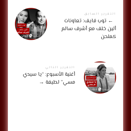
التقرير السابق
←
توب فايف: تعاونات
ألين خلف مع أشرف سالم
كملحن
التقرير التالي
أغنية الأسبوع: “يا سيدي
مسي” لطيفة
→