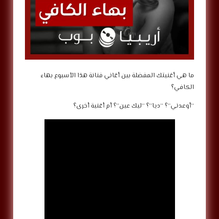
ما هي أغنيتك المفضلة بين أغاني فنانة هذا الأسبوع بهاء
الكافي؟
“أوعدني”؟ “ديا”؟ “ليك عين”؟ أم أغنية أخرى؟